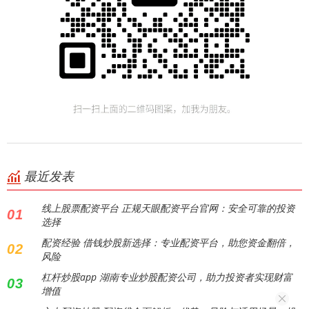
最近发表
线上股票配资平台 正规天眼配资平台官网：安全可靠的投资
01
选择
配资经验 借钱炒股新选择：专业配资平台，助您资金翻倍，
02
风险
杠杆炒股app 湖南专业炒股配资公司，助力投资者实现财富
03
增值