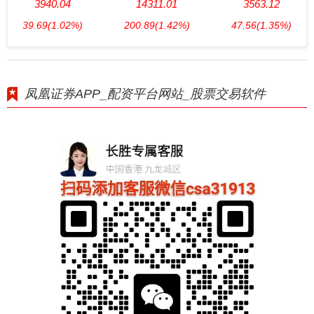
3940.04
14311.01
3563.12
39.69
(1.02%)
200.89
(1.42%)
47.56
(1.35%)
凤凰证券APP_配资平台网站_股票交易软件