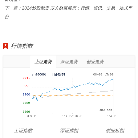
2024炒股配资 东方财富股票：行情、资讯、交易一站式平
下一篇：
台
行情指数
上证走势
深证走势
创业走势
上证指数
深证成指
创业板指