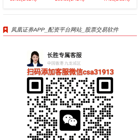
凤凰证券APP_配资平台网站_股票交易软件