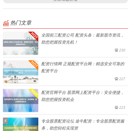
热门文章
全国前三配资公司 配资头条：最新股市资讯，
助您把握投资先机！
230
配资行情网 正规配资平台网：精选安全可靠的
配资平台
227
配资官网平台 股票网上配资平台：安全便捷，
助您把握投资机会
223
4
专业股票配资论坛 途牛配资：专业股票配资服
务，助您轻松实现资