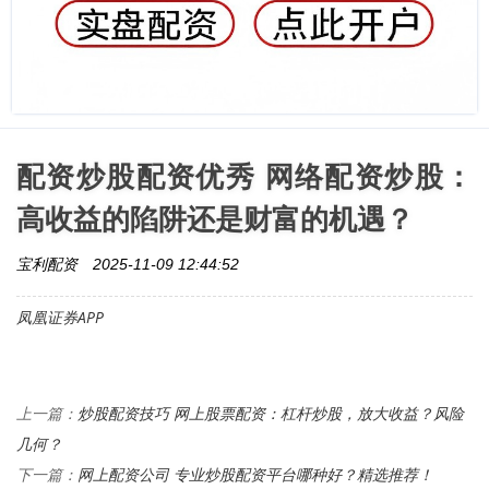
配资炒股配资优秀 网络配资炒股：
高收益的陷阱还是财富的机遇？
宝利配资
2025-11-09 12:44:52
凤凰证券APP
炒股配资技巧 网上股票配资：杠杆炒股，放大收益？风险
上一篇：
几何？
网上配资公司 专业炒股配资平台哪种好？精选推荐！
下一篇：