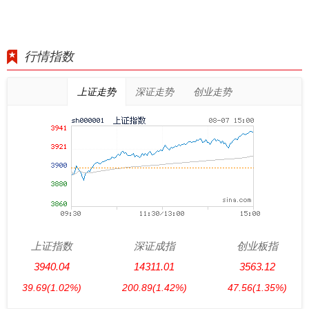
行情指数
上证走势
深证走势
创业走势
上证指数
深证成指
创业板指
3940.04
14311.01
3563.12
39.69
(1.02%)
200.89
(1.42%)
47.56
(1.35%)