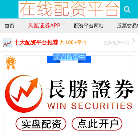
凤凰证券APP
首页
配资平台网站
股票交易
十大配资平台推荐
更多配资平台
共
100
+平台