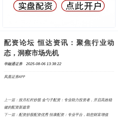
配资论坛 恒达资讯：聚焦行业动
态，洞察市场先机
华融通证券
2025-08-06 13:38:22
凤凰证券APP
按月杠杆炒股 金勺子配资：专业助力投资者，开启高效稳
上一篇：
健的配资新篇章
配资炒股配资优秀 恒康配资：专业平台，助您财富增值
下一篇：