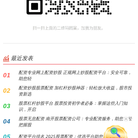
最近发表
配资专业网上配资炒股 正规网上炒股配资平台：安全可靠，
01
助您轻
配资炒股股票配资 加杠杆炒股神器：轻松放大收益，股市投
02
资新选
股票杠杆炒股平台 股票投资初学者必备：掌握这些入门知
03
识，开启
股票无息配资 南开股票配资公司：专业配资服务，助您轻松
04
把握股
05
配资平台排名 2025股票配资：优选平台助您赢