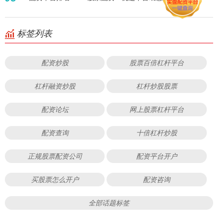
标签列表
配资炒股
股票百倍杠杆平台
杠杆融资炒股
杠杆炒股股票
配资论坛
网上股票杠杆平台
配资查询
十倍杠杆炒股
正规股票配资公司
配资平台开户
买股票怎么开户
配资咨询
全部话题标签