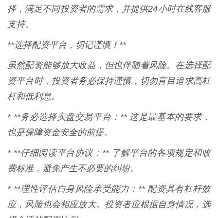
择，满足不同投资者的需求，并提供24小时在线客服
支持。
**选择配资平台，切记谨慎！**
虽然配资能够放大收益，但也伴随着风险。在选择配
资平台时，投资者务必保持谨慎，切勿盲目追求高杠
杆和低利息。
* **务必选择实盘交易平台：** 这是最基本的要求，
也是保障资金安全的前提。
* **仔细阅读平台协议：** 了解平台的各项规定和收
费标准，避免产生不必要的纠纷。
* **理性评估自身风险承受能力：** 配资具有杠杆效
应，风险也会相应放大。投资者应根据自身情况，选