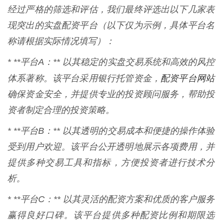
经过严格的筛选和评估，我们最终评选出以下几家表
现突出的实盘配资平台（以下仅为示例，具体平台名
称请根据实际情况填写）：
* **平台A：** 以其稳定的实盘交易系统和高效的风控
配资平台网站
体系著称。该平台采用银行托管资金，
确保资金安全，并提供专业的投资顾问服务，帮助投
资者制定合理的投资策略。
* **平台B：** 以其透明的交易成本和便捷的操作体验
受到用户欢迎。该平台公开透明地展示各项费用，并
提供多种交易工具和指标，方便投资者进行技术分
析。
* **平台C：** 以其灵活的配资方案和优质的客户服务
赢得良好口碑。该平台提供多种配资比例和期限选