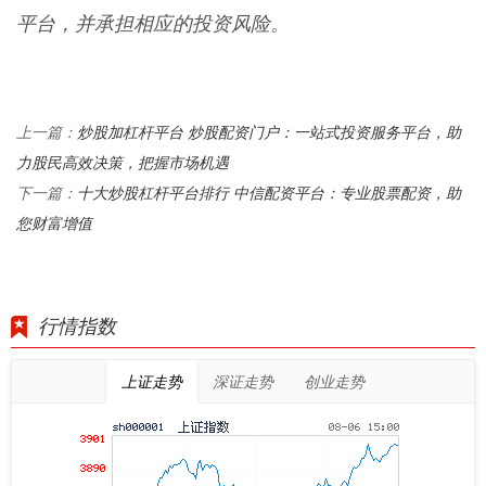
平台，并承担相应的投资风险。
炒股加杠杆平台 炒股配资门户：一站式投资服务平台，助
上一篇：
力股民高效决策，把握市场机遇
十大炒股杠杆平台排行 中信配资平台：专业股票配资，助
下一篇：
您财富增值
行情指数
上证走势
深证走势
创业走势