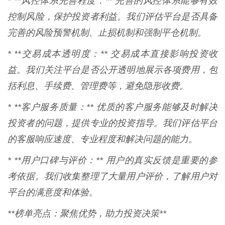
* **风控体系完善程度：** 完善的风控体系能够有效
控制风险，保护投资者利益。我们评估平台是否具备
完善的风险预警机制、止损机制和强制平仓机制。
* **交易成本透明度：** 交易成本直接影响投资收
益。我们关注平台是否公开透明地展示各项费用，包
括利息、手续费、管理费等，避免隐形收费。
* **客户服务质量：** 优质的客户服务能够及时解决
投资者的问题，提供专业的投资指导。我们评估平台
的客服响应速度、专业程度和解决问题的能力。
* **用户口碑与评价：** 用户的真实反馈是重要的参
考依据。我们收集整理了大量用户评价，了解用户对
平台的满意度和体验。
**榜单亮点：聚焦优势，助力投资决策**