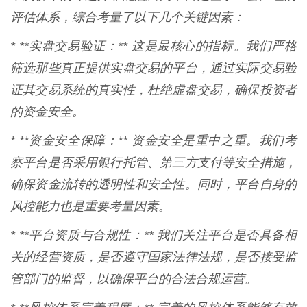
评估体系，综合考量了以下几个关键因素：
* **实盘交易验证：** 这是最核心的指标。我们严格
筛选那些真正提供实盘交易的平台，通过实际交易验
证其交易系统的真实性，杜绝虚盘交易，确保投资者
的资金安全。
* **资金安全保障：** 资金安全是重中之重。我们考
察平台是否采用银行托管、第三方支付等安全措施，
确保资金流转的透明性和安全性。同时，平台自身的
风控能力也是重要考量因素。
* **平台资质与合规性：** 我们关注平台是否具备相
关的经营资质，是否遵守国家法律法规，是否接受监
管部门的监督，以确保平台的合法合规运营。