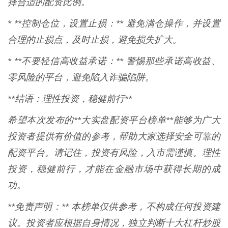
择合适的配资比例。
* **控制仓位，设置止损：** 避免满仓操作，并设置
合理的止损点，及时止损，避免损失扩大。
* **不要轻信高收益承诺：** 警惕那些承诺高收益、
零风险的平台，避免陷入诈骗陷阱。
**结语：理性投资，稳健前行**
希望本次发布的**大实盘配资平台榜单**能够为广大
投资者提供有价值的参考，帮助大家选择安全可靠的
配资平台。请记住，投资有风险，入市需谨慎。理性
投资，稳健前行，才能在金融市场中获得长期的成
功。
**免责声明：** 本榜单仅供参考，不构成任何投资建
议。投资者应根据自身情况，独立判断十大杠杆炒股