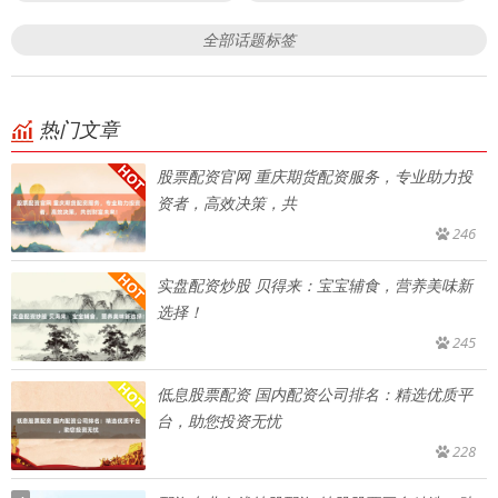
全部话题标签
热门文章
股票配资官网 重庆期货配资服务，专业助力投
资者，高效决策，共
246
实盘配资炒股 贝得来：宝宝辅食，营养美味新
选择！
245
低息股票配资 国内配资公司排名：精选优质平
台，助您投资无忧
228