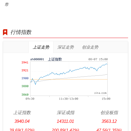
市
行情指数
上证走势
深证走势
创业走势
上证指数
深证成指
创业板指
3940.04
14311.01
3563.12
39.69
(1.02%)
200.89
(1.42%)
47.56
(1.35%)