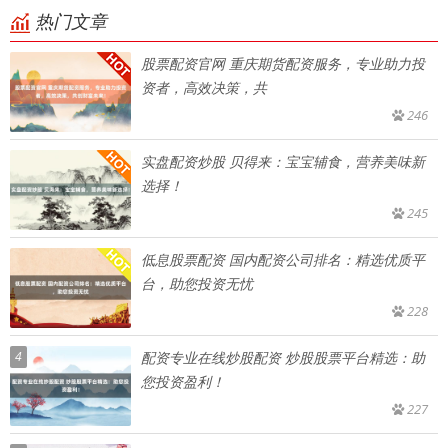
热门文章
股票配资官网 重庆期货配资服务，专业助力投
资者，高效决策，共
246
实盘配资炒股 贝得来：宝宝辅食，营养美味新
选择！
245
低息股票配资 国内配资公司排名：精选优质平
台，助您投资无忧
228
4
配资专业在线炒股配资 炒股股票平台精选：助
您投资盈利！
227