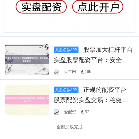
股票加大杠杆平台
凤凰证券APP
实盘股票配资平台：安全稳
健，助您盈利！
大牛网
188
正规的配资平台
凤凰证券APP
股票配资实盘交易：稳健盈
利，快速入门！
爱配资
67
全部加载完成