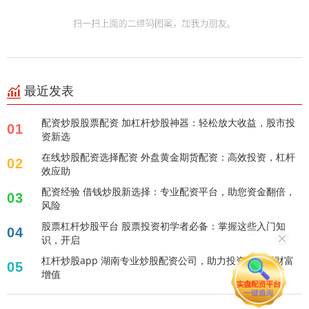
最近发表
配资炒股股票配资 加杠杆炒股神器：轻松放大收益，股市投
01
资新选
在线炒股配资选择配资 外盘黄金期货配资：高效投资，杠杆
02
效应助
配资经验 借钱炒股新选择：专业配资平台，助您资金翻倍，
03
风险
股票杠杆炒股平台 股票投资初学者必备：掌握这些入门知
04
识，开启
杠杆炒股app 湖南专业炒股配资公司，助力投资者实现财富
05
增值