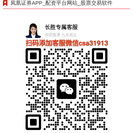
凤凰证券APP_配资平台网站_股票交易软件