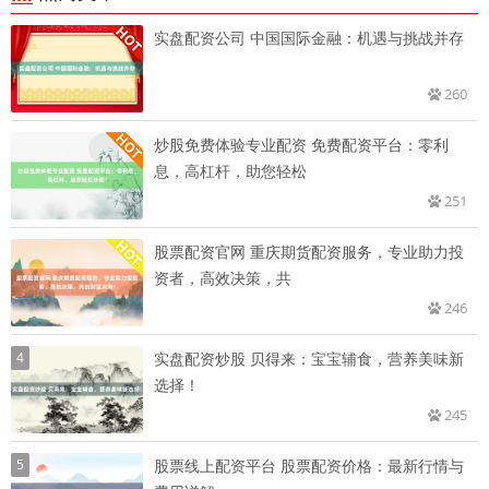
实盘配资公司 中国国际金融：机遇与挑战并存
260
炒股免费体验专业配资 免费配资平台：零利
息，高杠杆，助您轻松
251
股票配资官网 重庆期货配资服务，专业助力投
资者，高效决策，共
246
4
实盘配资炒股 贝得来：宝宝辅食，营养美味新
选择！
245
5
股票线上配资平台 股票配资价格：最新行情与