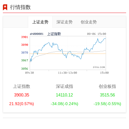
行情指数
上证走势
深证走势
创业走势
上证指数
深证成指
创业板指
3900.35
14110.12
3515.56
21.92
(0.57%)
-34.08
(-0.24%)
-19.58
(-0.55%)