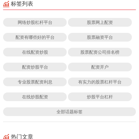
标签列表
网络炒股杠杆平台
股票网上配资
配资有哪些好的平台
股票融资平台
在线配资炒股
股票配资公司排名榜
配资炒股平台
配资开户
专业股票配资利息
有实力的股票杠杆平台
在线炒股配资
炒股平台杠杆
全部话题标签
热门文章