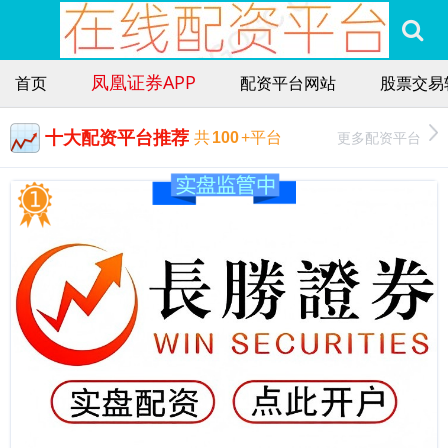
凤凰证券APP
首页
配资平台网站
股票交易
十大配资平台推荐
更多配资平台
共
100
+平台