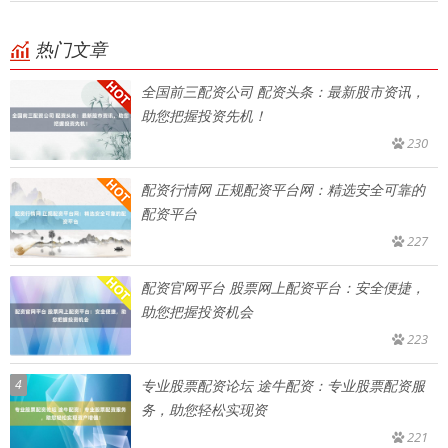
热门文章
全国前三配资公司 配资头条：最新股市资讯，
助您把握投资先机！
230
配资行情网 正规配资平台网：精选安全可靠的
配资平台
227
配资官网平台 股票网上配资平台：安全便捷，
助您把握投资机会
223
4
专业股票配资论坛 途牛配资：专业股票配资服
务，助您轻松实现资
221