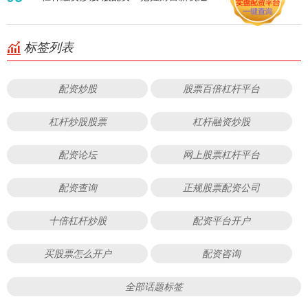
标签列表
配资炒股
股票百倍杠杆平台
杠杆炒股股票
杠杆融资炒股
配资论坛
网上股票杠杆平台
配资查询
正规股票配资公司
十倍杠杆炒股
配资平台开户
买股票怎么开户
配资咨询
全部话题标签