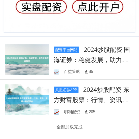
2024炒股配资 国
配资平台网站
海证券：稳健发展，助力资
本市场繁荣
百益策略
85
2024炒股配资 东
凤凰证券APP
方财富股票：行情、资讯、
交易一站式平台
明利配资
205
全部加载完成