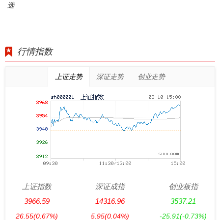
选
行情指数
上证走势
深证走势
创业走势
上证指数
深证成指
创业板指
3966.59
14316.96
3537.21
26.55
(0.67%)
5.95
(0.04%)
-25.91
(-0.73%)