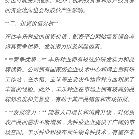
价也可能受到拖累。此外，机构投资者和散户投资者
的资金流向也会对股价产生影响。
**二、投资价值分析**
配资平台网站
评估丰乐种业的投资价值，
需要综合考
虑其竞争优势、发展潜力以及风险因素。
* **竞争优势：** 丰乐种业拥有较强的研发实力和品
牌优势。公司拥有国家级企业技术中心和博士后科研
工作站，在水稻、玉米等主要农作物育种方面积累了
丰富的经验。此外，丰乐种业在市场上拥有较高的品
牌知名度和美誉度，有助于其产品销售和市场拓展。
* **发展潜力：** 随着人口增长和消费升级，对优质
农产品的需求不断增加，为种业企业提供了广阔的市
场空间。丰乐种业积极布局生物育种技术，有望在未