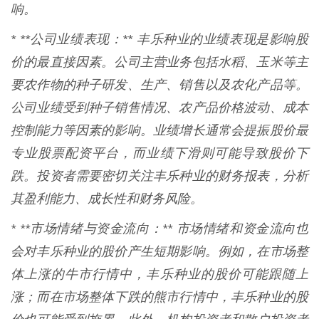
响。
* **公司业绩表现：** 丰乐种业的业绩表现是影响股
价的最直接因素。公司主营业务包括水稻、玉米等主
要农作物的种子研发、生产、销售以及农化产品等。
公司业绩受到种子销售情况、农产品价格波动、成本
控制能力等因素的影响。业绩增长通常会提振股价最
专业股票配资平台，而业绩下滑则可能导致股价下
跌。投资者需要密切关注丰乐种业的财务报表，分析
其盈利能力、成长性和财务风险。
* **市场情绪与资金流向：** 市场情绪和资金流向也
会对丰乐种业的股价产生短期影响。例如，在市场整
体上涨的牛市行情中，丰乐种业的股价可能跟随上
涨；而在市场整体下跌的熊市行情中，丰乐种业的股