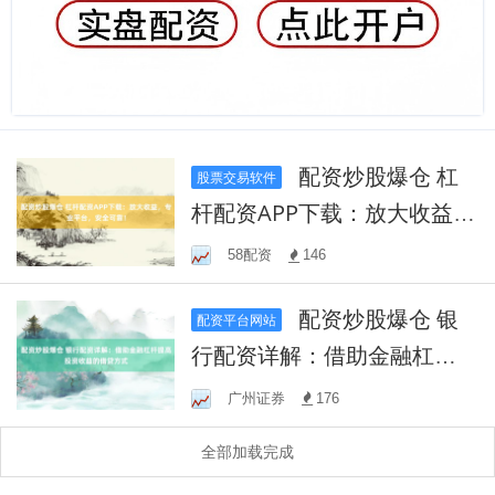
配资炒股爆仓 杠
股票交易软件
杆配资APP下载：放大收益，
专业平台，安全可靠！
58配资
146
配资炒股爆仓 银
配资平台网站
行配资详解：借助金融杠杆
提高投资收益的借贷方式
广州证券
176
全部加载完成