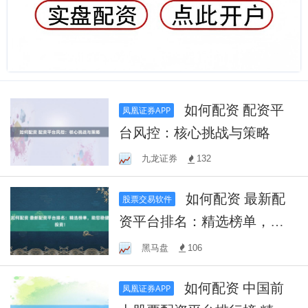
如何配资 配资平
凤凰证券APP
台风控：核心挑战与策略
九龙证券
132
如何配资 最新配
股票交易软件
资平台排名：精选榜单，助
您稳健投资！
黑马盘
106
如何配资 中国前
凤凰证券APP