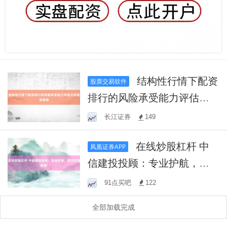
结构性行情下配资
股票交易软件
排行的风险承受能力评估分
析框架搭建
长江证券
149
在线炒股杠杆 中
凤凰证券APP
信建投投顾：专业护航，助
您财富增值！
91点买吧
122
全部加载完成