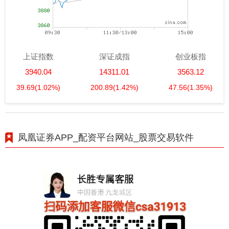
上证指数
深证成指
创业板指
3940.04
14311.01
3563.12
39.69
(1.02%)
200.89
(1.42%)
47.56
(1.35%)
凤凰证券APP_配资平台网站_股票交易软件