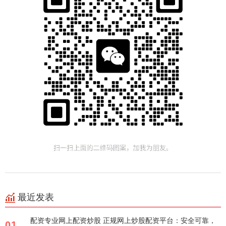
最近发表
配资专业网上配资炒股 正规网上炒股配资平台：安全可靠，
01