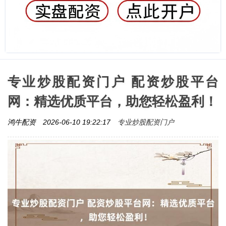
专业炒股配资门户 配资炒股平台
网：精选优质平台，助您轻松盈利！
专业炒股配资门户
鸿牛配资
2026-06-10 19:22:17