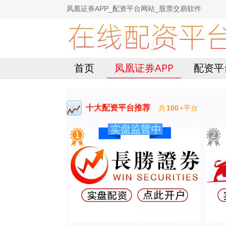
凤凰证券APP_配资平台网站_股票交易软件
首页
凤凰证券APP
配资平
十大配资平台推荐
共
100
+平台