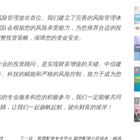
风险管理放在首位。我们建立了完善的风险管理体
团队会根据您的风险承受能力，为您推荐合适的投
整投资策略，保障您的资金安全。
专业的投资顾问，是实现财富增值的关键。中信建
4
务、科技的赋能和严格的风险控制，致力于成为您
们的专业服务和您的积极参与，我们一定能够共同
5
顾，让我们一起扬帆起航，驶向财富的彼岸！
优
股票配资专业平台 期货配资公司排名：精选
下一篇：