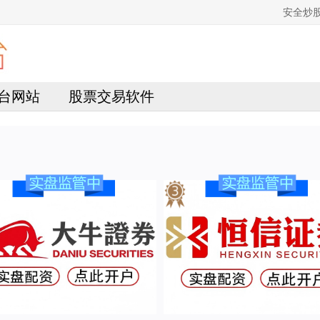
安全炒
台网站
股票交易软件