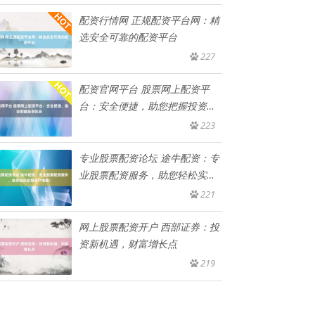
配资行情网 正规配资平台网：精
选安全可靠的配资平台
227
配资官网平台 股票网上配资平
台：安全便捷，助您把握投资机
会
223
专业股票配资论坛 途牛配资：专
业股票配资服务，助您轻松实现
资
221
网上股票配资开户 西部证券：投
资新机遇，财富增长点
219