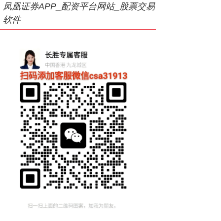
凤凰证券APP_配资平台网站_股票交易
软件