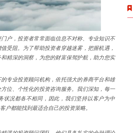
资门户，投资者常常面临信息不对称、专业知识不
增值受阻。为了帮助投资者穿越迷雾，把握机遇，
务和精深的洞察，为您的财富保驾护航，助力您实
下的专业投资顾问机构，依托强大的券商平台和雄
全方位、个性化的投资咨询服务。我们深知，每一
务状况都各不相同，因此，我们坚持以客户为中
客户都能找到最适合自己的投资策略。
业精湛的投资顾问团队。他们具备扎实的金融理论