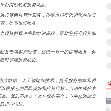
平台网站
规避投资风险。
为您提供投资组合管理服务，根据市场变化和您的投资
置，提高投资收益。
定期举办投资教育讲座和培训课程，帮助您提升投资知
会为您配备专属客户经理，提供一对一的咨询服务，解
随时掌握投资动态。
用大数据、人工智能等技术，提升服务效率和质
可以根据您的风险偏好和投资目标，自动生成投资
调整。我们还建立了客户服务平台，方便您随时查
队进行沟通。