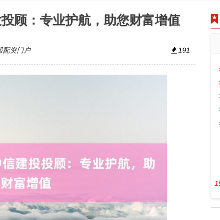
投投顾：专业护航，助您财富增值
股配资门户
191
1