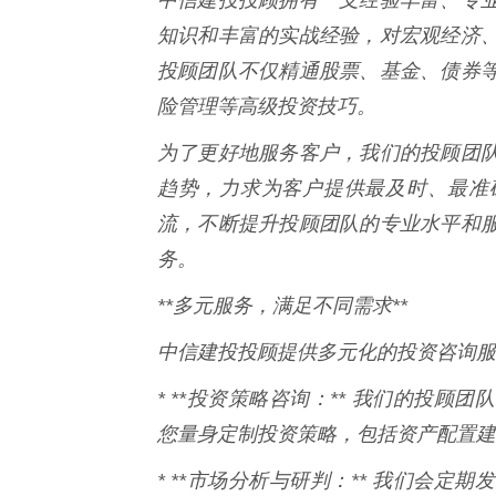
知识和丰富的实战经验，对宏观经济
投顾团队不仅精通股票、基金、债券
险管理等高级投资技巧。
为了更好地服务客户，我们的投顾团
趋势，力求为客户提供最及时、最准
流，不断提升投顾团队的专业水平和
务。
**多元服务，满足不同需求**
中信建投投顾提供多元化的投资咨询服
* **投资策略咨询：** 我们的投
您量身定制投资策略，包括资产配置建
* **市场分析与研判：** 我们会